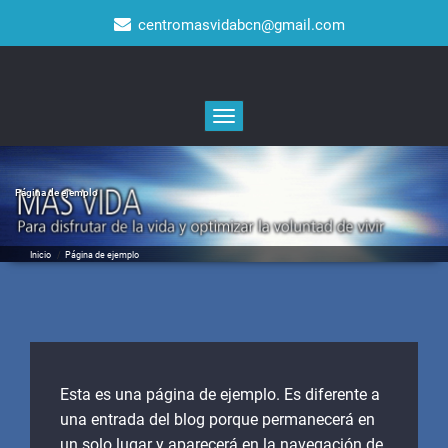
Saltar
centromasvidabcn@gmail.com
al
contenido
Alternar
la
navegación
Página de ejemplo
Inicio
/
Página de ejemplo
Esta es una página de ejemplo. Es diferente a
una entrada del blog porque permanecerá en
un solo lugar y aparecerá en la navegación de