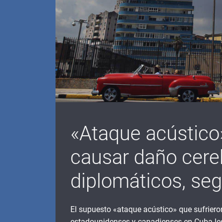
«Ataque acústico
causar daño cereb
diplomáticos, se
El supuesto «ataque acústico» que sufrier
estadounidenses y canadienses en Cuba les