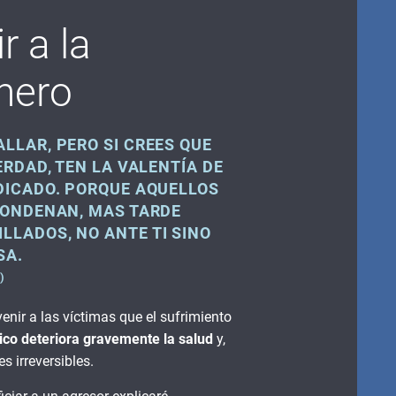
r a la
énero
LLAR, PERO SI CREES QUE
ERDAD, TEN LA VALENTÍA DE
DICADO. PORQUE AQUELLOS
CONDENAN, MAS TARDE
LADOS, NO ANTE TI SINO
SA.
)
venir a las víctimas que el sufrimiento
ico
deteriora gravemente la salud
y,
s irreversibles.