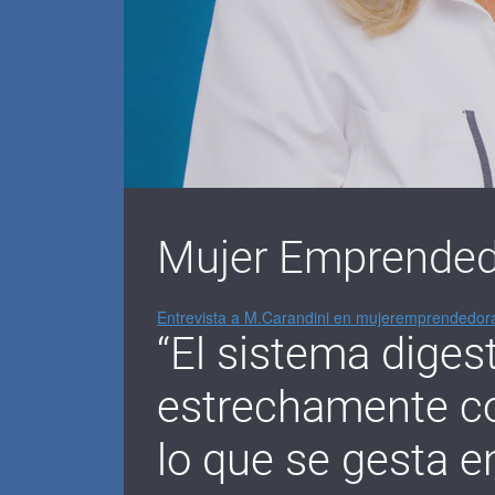
Mujer Emprended
Entrevista a M.Carandini en mujeremprendedor
“El sistema diges
estrechamente c
lo que se gesta en