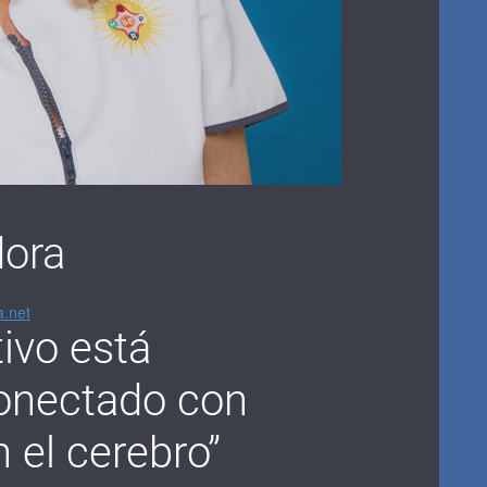
ora
a.net
tivo está
onectado con
 el cerebro”