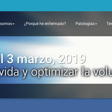
 somos
¿Porqué he enfermado?
Patologías
Te
l 3 marzo, 2019