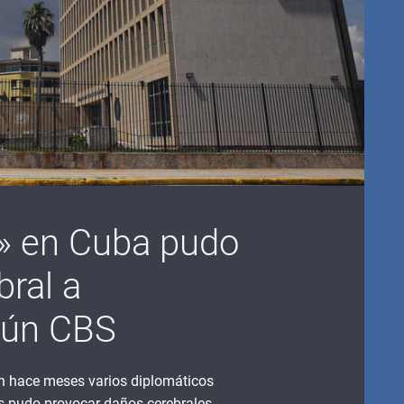
» en Cuba pudo
ral a
gún CBS
on hace meses varios diplomáticos
 pudo provocar daños cerebrales,